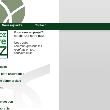
projets
Nous rejoindre
Contact
Vous avez un projet?
répondez à
notre quiz
.
Nous vous
communiquerons les
résultats en tout
confidentialité.
audits
 bord analytiques
e commerciale
ent
de gestion
boratifs