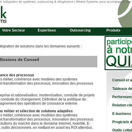
l, intégration de systèmes, outsourcing & infogérance | Winlink Systems, pour accompagner vos 
Votre Secteur
Expertises
Outsourcing
Produits
ntégration de solutions dans les domaines suivants :
Missions de Conseil
rmance des processus
us métier, cohérence avec modèles des systèmes
Conseil et 
et transformation des processus, innovation des processus
Tableaux de
treprise et rationalisation, modernisation, conduite de projets
Performanc
, conduite du changement, Définition de la politique de
pagnement des opérations de croissance externe.
Relation cli
s métier et sélection de solutions adaptées
E-business
us métier, cohérence avec modèles des systèmes
et transformation des processus, innovation des processus.
Progiciels 
solutions du marché dans le domaine Internet, mobilité, E-
 outils décisionnels..en mettant en avant les ROI attendus.
Outils colla