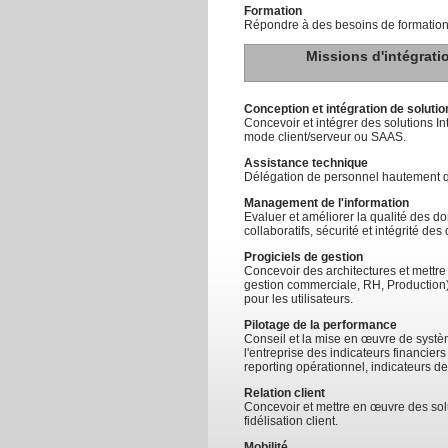
Formation
Répondre à des besoins de formation 
Missions d'intégrati
Conception et intégration de solutio
Concevoir et intégrer des solutions In
mode client/serveur ou SAAS.
Assistance technique
Délégation de personnel hautement q
Management de l'information
Evaluer et améliorer la qualité des don
collaboratifs, sécurité et intégrité de
Progiciels de gestion
Concevoir des architectures et mettre
gestion commerciale, RH, Production
pour les utilisateurs.
Pilotage de la performance
Conseil et la mise en œuvre de systè
l'entreprise des indicateurs financiers
reporting opérationnel, indicateurs d
Relation client
Concevoir et mettre en œuvre des sol
fidélisation client.
Mobilité