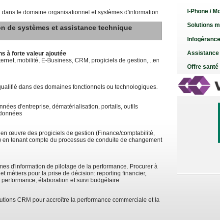
I-Phone / Mo
dans le domaine organisationnel et systèmes d'information.
Solutions m
on de systèmes et assistance technique
Infogéranc
Assistance
ns à forte valeur ajoutée
ternet, mobilité, E-Business, CRM, progiciels de gestion, ..en
Offre santé
ualifié dans des domaines fonctionnels ou technologiques.
nées d'entreprise, dématérialisation, portails, outils
s données
 en œuvre des progiciels de gestion (Finance/comptabilité,
) en tenant compte du processus de conduite de changement
mes d'information de pilotage de la performance. Procurer à
 et métiers pour la prise de décision: reporting financier,
e performance, élaboration et suivi budgétaire
utions CRM pour accroître la performance commerciale et la