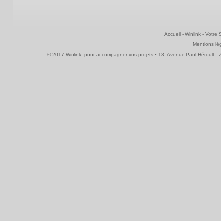
Accueil
-
Winlink
-
Votre 
Mentions lé
© 2017 Winlink, pour accompagner vos projets • 13, Avenue Paul Héroult - ZI