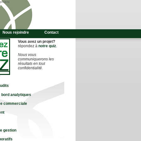
projets
Nous rejoindre
Contact
Vous avez un projet?
répondez à
notre quiz
.
Nous vous
communiquerons les
résultats en tout
confidentialité.
audits
 bord analytiques
e commerciale
ent
de gestion
boratifs