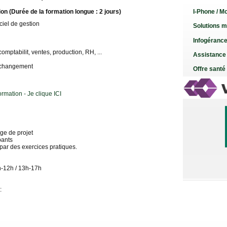
I-Phone / Mo
ion
(Durée de la formation longue : 2 jours)
ciel de gestion
Solutions m
Infogéranc
comptabilit, ventes, production, RH, ...
Assistance
u changement
Offre santé
ormation - Je clique ICI
ge de projet
pants
par des exercices pratiques.
h-12h / 13h-17h
: