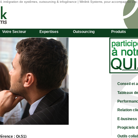
l, intégration de systèmes, outsourcing & infogérance | Winlink Systems, pour accompagner vos 
Votre Secteur
Expertises
Outsourcing
Produits
Conseil et 
Tableaux de
Performanc
Relation cli
E-business
Progiciels 
Outils colla
érence : Or.51)